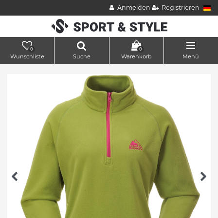
Anmelden
Registrieren
0
0
Wunschliste
Suche
Warenkorb
Menü