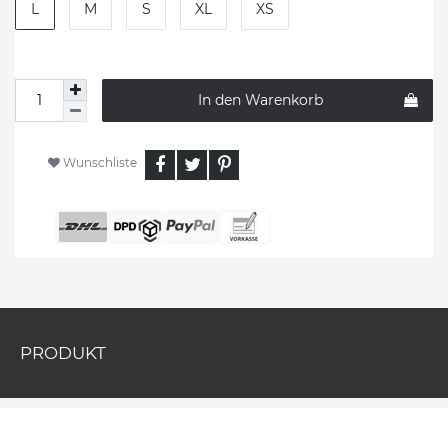
L
M
S
XL
XS
In den Warenkorb
Wunschliste
PRODUKT