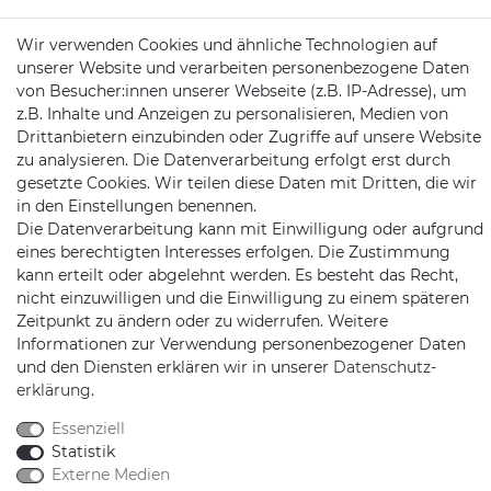
Mail:
kundenservice@motionandsports.de
Wir verwenden Cookies und ähnliche Technologien auf
unserer Website und verarbeiten personenbezogene Daten
Jochim-Klindt-Str. 5
von Besucher:innen unserer Webseite (z.B. IP-Adresse), um
22926 Ahrensburg
z.B. Inhalte und Anzeigen zu personalisieren, Medien von
Drittanbietern einzubinden oder Zugriffe auf unsere Website
zu analysieren. Die Datenverarbeitung erfolgt erst durch
gesetzte Cookies. Wir teilen diese Daten mit Dritten, die wir
in den Einstellungen benennen.
Die Datenverarbeitung kann mit Einwilligung oder aufgrund
eines berechtigten Interesses erfolgen. Die Zustimmung
Schnellversand auf Facebook
Schnellversand auf Twitter
Schnellversand auf YouTube
Schnellversand auf In
Schnellversand a
Schnellvers
Schne
kann erteilt oder abgelehnt werden. Es besteht das Recht,
nicht einzuwilligen und die Einwilligung zu einem späteren
Zeitpunkt zu ändern oder zu widerrufen. Weitere
Informationen zur Verwendung personenbezogener Daten
und den Diensten erklären wir in unserer
Daten­schutz­
erklärung
.
2026 Schnellversand
| copyright & design by mediaria®
*Alle Preise inkl. MwSt., zzgl. Versandkosten
Essenziell
Statistik
Externe Medien