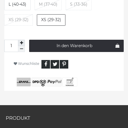
L (40-43)
M (37-40)
S (33-36)
XS (29-32)
XS (29-32)
In den Warenkorb
Wunschliste
PRODUKT