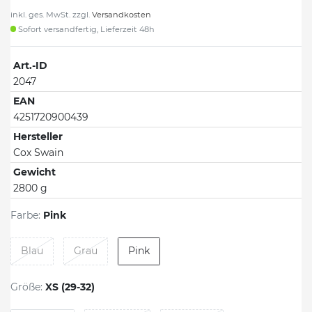
inkl. ges. MwSt. zzgl.
Versandkosten
Sofort versandfertig, Lieferzeit 48h
Art.-ID
2047
EAN
4251720900439
Hersteller
Cox Swain
Gewicht
2800 g
Farbe:
Pink
Blau
Grau
Pink
Größe:
XS (29-32)