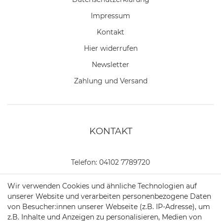
Impressum
Kontakt
Hier widerrufen
Newsletter
Zahlung und Versand
KONTAKT
Telefon:
04102 7789720
Mail:
kundenservice@motionandsports.de
Wir verwenden Cookies und ähnliche Technologien auf
unserer Website und verarbeiten personenbezogene Daten
Jochim-Klindt-Str. 5
von Besucher:innen unserer Webseite (z.B. IP-Adresse), um
22926 Ahrensburg
z.B. Inhalte und Anzeigen zu personalisieren, Medien von