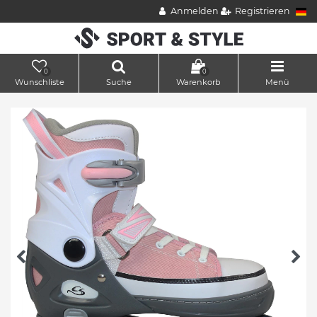
Anmelden
Registrieren
0
0
Wunschliste
Suche
Warenkorb
Menü