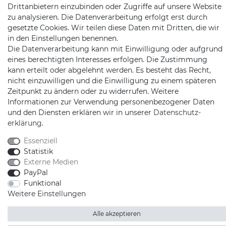
Drittanbietern einzubinden oder Zugriffe auf unsere Website
zu analysieren. Die Datenverarbeitung erfolgt erst durch
gesetzte Cookies. Wir teilen diese Daten mit Dritten, die wir
in den Einstellungen benennen.
Die Datenverarbeitung kann mit Einwilligung oder aufgrund
eines berechtigten Interesses erfolgen. Die Zustimmung
kann erteilt oder abgelehnt werden. Es besteht das Recht,
Schnellversand auf Facebook
Schnellversand auf Twitter
Schnellversand auf YouTube
Schnellversand auf In
Schnellversand a
Schnellvers
Schne
nicht einzuwilligen und die Einwilligung zu einem späteren
Zeitpunkt zu ändern oder zu widerrufen. Weitere
Informationen zur Verwendung personenbezogener Daten
und den Diensten erklären wir in unserer
Daten­schutz­
erklärung
.
2026 Schnellversand
| copyright & design by mediaria®
*Alle Preise inkl. MwSt., zzgl. Versandkosten
Essenziell
Statistik
Externe Medien
PayPal
Funktional
Weitere Einstellungen
Alle akzeptieren