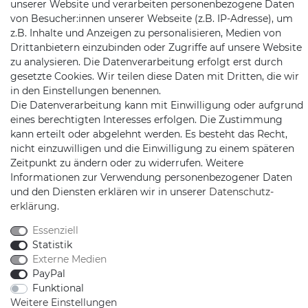
unserer Website und verarbeiten personenbezogene Daten
Jochim-Klindt-Str. 5
von Besucher:innen unserer Webseite (z.B. IP-Adresse), um
22926 Ahrensburg
z.B. Inhalte und Anzeigen zu personalisieren, Medien von
Drittanbietern einzubinden oder Zugriffe auf unsere Website
zu analysieren. Die Datenverarbeitung erfolgt erst durch
gesetzte Cookies. Wir teilen diese Daten mit Dritten, die wir
in den Einstellungen benennen.
Die Datenverarbeitung kann mit Einwilligung oder aufgrund
eines berechtigten Interesses erfolgen. Die Zustimmung
kann erteilt oder abgelehnt werden. Es besteht das Recht,
Schnellversand auf Facebook
Schnellversand auf Twitter
Schnellversand auf YouTube
Schnellversand auf In
Schnellversand a
Schnellvers
Schne
nicht einzuwilligen und die Einwilligung zu einem späteren
Zeitpunkt zu ändern oder zu widerrufen. Weitere
Informationen zur Verwendung personenbezogener Daten
und den Diensten erklären wir in unserer
Daten­schutz­
erklärung
.
2026 Schnellversand
| copyright & design by mediaria®
*Alle Preise inkl. MwSt., zzgl. Versandkosten
Essenziell
Statistik
Externe Medien
PayPal
Funktional
Weitere Einstellungen