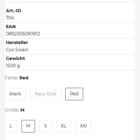
Art.-ID
704
EAN
0892305090912
Hersteller
Cox Swain
Gewicht
1500 g
Farbe:
Red
black
Navy blue
Red
Größe:
M
L
M
S
XL
XXl