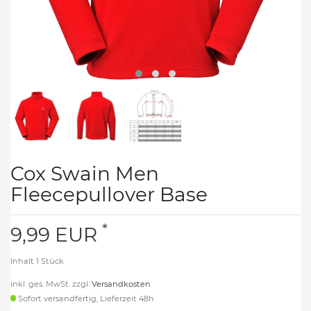
Cox Swain Men
Fleecepullover Base
*
9,99 EUR
Inhalt
1
Stück
inkl. ges. MwSt. zzgl.
Versandkosten
Sofort versandfertig, Lieferzeit 48h