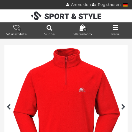
Anmelden
Registrieren
0
0
Wunschliste
Suche
Warenkorb
Menü