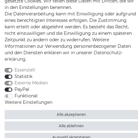
gesetzte Cookies. Wir teilen diese Daten mit Dritten, die wir
in den Einstellungen benennen.
Die Datenverarbeitung kann mit Einwilligung oder aufgrund
eines berechtigten Interesses erfolgen. Die Zustimmung
kann erteilt oder abgelehnt werden. Es besteht das Recht,
Schnellversand auf Facebook
Schnellversand auf Twitter
Schnellversand auf YouTube
Schnellversand auf In
Schnellversand a
Schnellvers
Schne
nicht einzuwilligen und die Einwilligung zu einem späteren
Zeitpunkt zu ändern oder zu widerrufen. Weitere
Informationen zur Verwendung personenbezogener Daten
und den Diensten erklären wir in unserer
Daten­schutz­
erklärung
.
2026 Schnellversand
| copyright & design by mediaria®
*Alle Preise inkl. MwSt., zzgl. Versandkosten
Essenziell
Statistik
Externe Medien
PayPal
Funktional
Weitere Einstellungen
Alle akzeptieren
Alle ablehnen
Auswahl akzeptieren