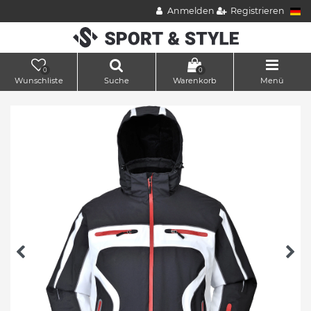
Anmelden
Registrieren
0
0
Wunschliste
Suche
Warenkorb
Menü