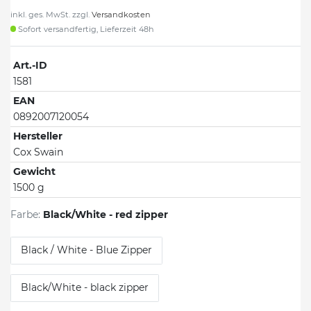
inkl. ges. MwSt. zzgl.
Versandkosten
Sofort versandfertig, Lieferzeit 48h
Art.-ID
1581
EAN
0892007120054
Hersteller
Cox Swain
Gewicht
1500 g
Farbe:
Black/White - red zipper
Black / White - Blue Zipper
Black/White - black zipper