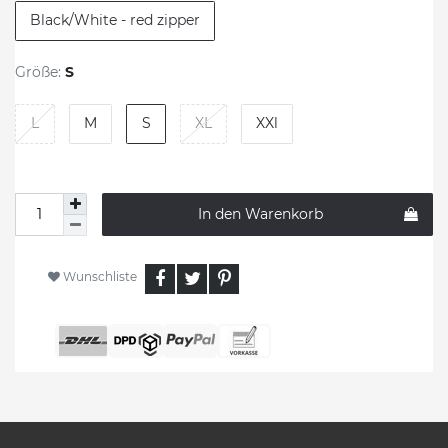
Black/White - red zipper
Größe:
S
L
M
S
XL
XXl
In den Warenkorb
Wunschliste