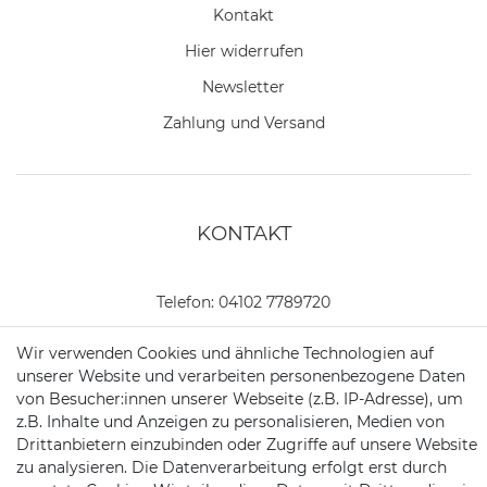
Kontakt
Hier widerrufen
Newsletter
Zahlung und Versand
KONTAKT
Telefon:
04102 7789720
Mail:
kundenservice@motionandsports.de
Wir verwenden Cookies und ähnliche Technologien auf
unserer Website und verarbeiten personenbezogene Daten
Jochim-Klindt-Str. 5
von Besucher:innen unserer Webseite (z.B. IP-Adresse), um
22926 Ahrensburg
z.B. Inhalte und Anzeigen zu personalisieren, Medien von
Drittanbietern einzubinden oder Zugriffe auf unsere Website
zu analysieren. Die Datenverarbeitung erfolgt erst durch