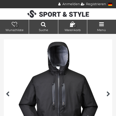
Anmelden
Registrieren
0
0
Wunschliste
Suche
Warenkorb
Menü