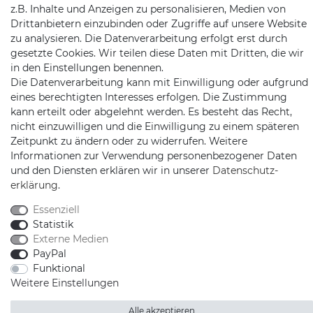
z.B. Inhalte und Anzeigen zu personalisieren, Medien von
Drittanbietern einzubinden oder Zugriffe auf unsere Website
zu analysieren. Die Datenverarbeitung erfolgt erst durch
gesetzte Cookies. Wir teilen diese Daten mit Dritten, die wir
in den Einstellungen benennen.
Die Datenverarbeitung kann mit Einwilligung oder aufgrund
eines berechtigten Interesses erfolgen. Die Zustimmung
Schnellversand auf Facebook
Schnellversand auf Twitter
Schnellversand auf YouTube
Schnellversand auf In
Schnellversand a
Schnellvers
Schne
kann erteilt oder abgelehnt werden. Es besteht das Recht,
nicht einzuwilligen und die Einwilligung zu einem späteren
Zeitpunkt zu ändern oder zu widerrufen. Weitere
Informationen zur Verwendung personenbezogener Daten
und den Diensten erklären wir in unserer
Daten­schutz­
2026 Schnellversand
| copyright & design by mediaria®
erklärung
.
*Alle Preise inkl. MwSt., zzgl. Versandkosten
Essenziell
Statistik
Externe Medien
PayPal
Funktional
Weitere Einstellungen
Alle akzeptieren