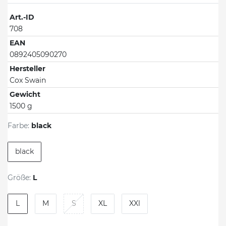
Art.-ID
708
EAN
0892405090270
Hersteller
Cox Swain
Gewicht
1500 g
Farbe:
black
black
Größe:
L
L
M
S
XL
XXl