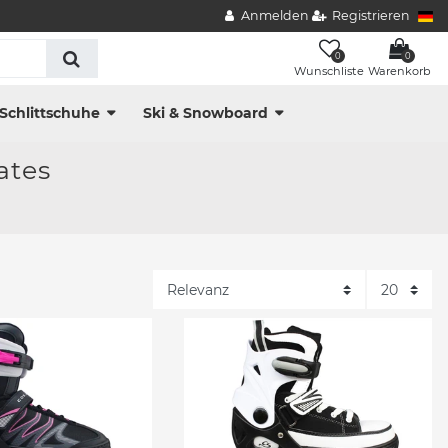
Anmelden
Registrieren
0
0
Wunschliste
Warenkorb
Schlittschuhe
Ski & Snowboard
ates