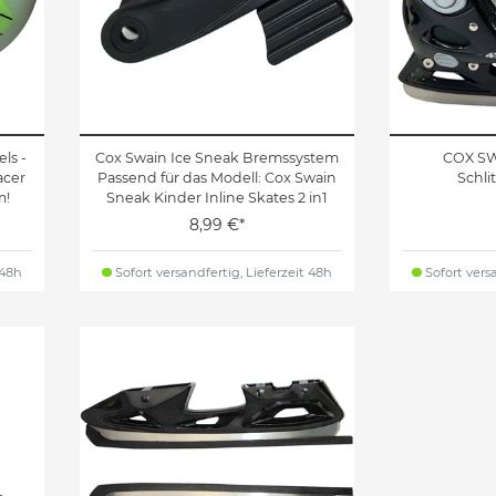
ls -
Cox Swain Ice Sneak Bremssystem
COX SW
acer
Passend für das Modell: Cox Swain
Schli
m!
Sneak Kinder Inline Skates 2 in1
8,99 €*
 48h
Sofort versandfertig, Lieferzeit 48h
Sofort versa