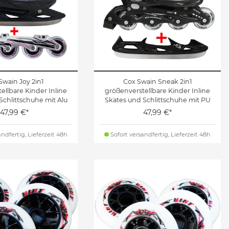
Swain Joy 2in1
Cox Swain Sneak 2in1
ellbare Kinder Inline
größenverstellbare Kinder Inline
Schlittschuhe mit Alu
Skates und Schlittschuhe mit PU
e und PU Leuchtrollen
Gummirollen sowie Abec 5
47,99 €*
47,99 €*
bec 7 Kugellagern
Kugellagern
ndfertig, Lieferzeit 48h
Sofort versandfertig, Lieferzeit 48h