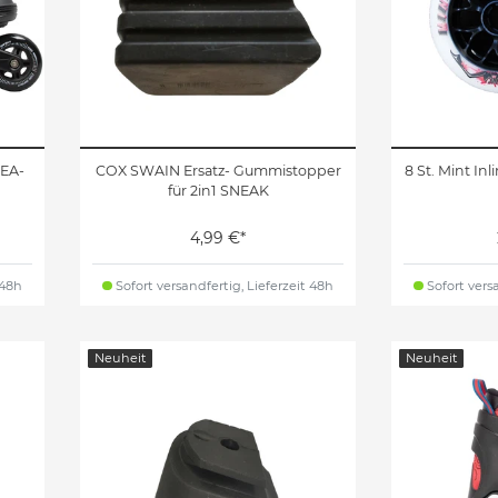
REA-
COX SWAIN Ersatz- Gummistopper
8 St. Mint In
für 2in1 SNEAK
4,99 €*
 48h
Sofort versandfertig, Lieferzeit 48h
Sofort versa
Neuheit
Neuheit